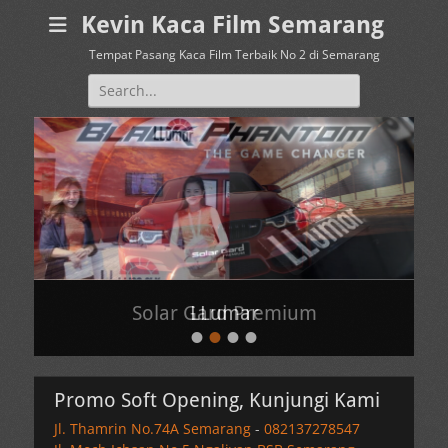
Kevin Kaca Film Semarang
Tempat Pasang Kaca Film Terbaik No 2 di Semarang
Search
for:
Solar Gard Premium
LLumar
•
•
•
•
Posted
Posted
on
on
By
By
Promo Soft Opening, Kunjungi Kami
Kevin
Kevin
Jl. Thamrin No.74A Semarang
-
082137278547