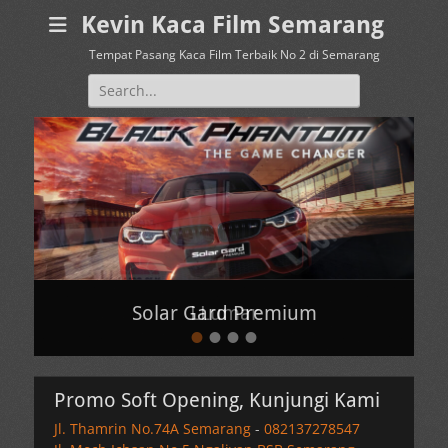
Kevin Kaca Film Semarang
Tempat Pasang Kaca Film Terbaik No 2 di Semarang
Search
for:
Solar Gard Premium
LLumar
•
•
•
•
Posted
Posted
on
on
By
By
Promo Soft Opening, Kunjungi Kami
Kevin
Kevin
Jl. Thamrin No.74A Semarang
-
082137278547