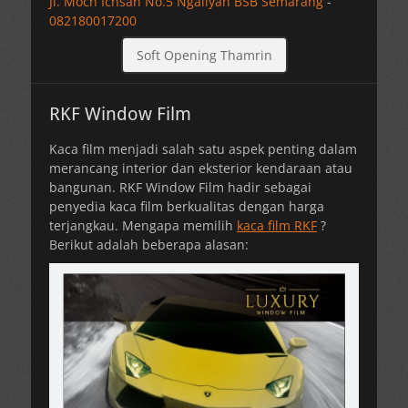
Jl. Moch Ichsan No.5 Ngaliyan BSB Semarang
-
082180017200
Soft Opening Thamrin
RKF Window Film
Kaca film menjadi salah satu aspek penting dalam
merancang interior dan eksterior kendaraan atau
bangunan. RKF Window Film hadir sebagai
penyedia kaca film berkualitas dengan harga
terjangkau. Mengapa memilih
kaca film RKF
?
Berikut adalah beberapa alasan: